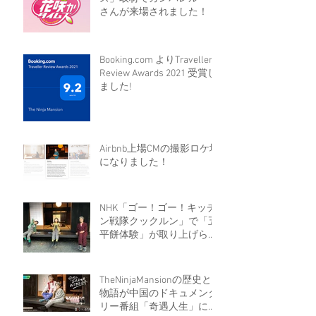
さんが来場されました！
Booking.com よりTraveller
Review Awards 2021 受賞し
ました!
Airbnb上場CMの撮影ロケ地
になりました！
NHK「ゴー！ゴー！キッチ
ン戦隊クックルン」で「五
平餅体験」が取り上げられ
ました！
TheNinjaMansionの歴史と
物語が中国のドキュメンタ
リー番組「奇遇人生」に取