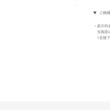
​
▼ ご利
・表示料
　当施設
　1名様
・3名様
が　　　
　加算され
・宿泊料
・人数・
※アルコ
※最大6
※3名様
ご不明な