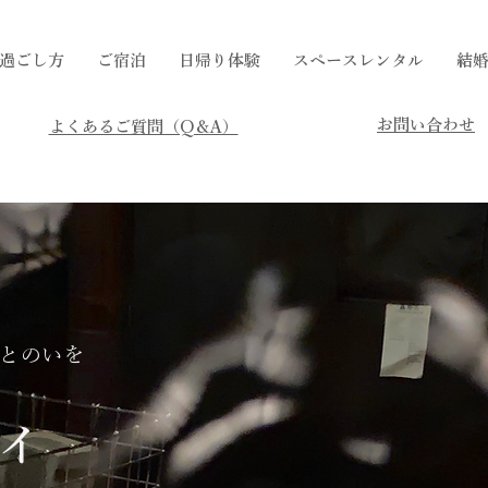
過ごし方
ご宿泊
日帰り体験
スペースレンタル
結婚
​お問い合わせ
​よくあるご質問（Q＆A）
とのいを
イ