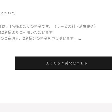
用について
金は、1名様あたりの料金です。（サービス料・消費税込）

は2名様よりご利用いただけます。

でのご宿泊も、2名様分の料金を申し受けます。

以上でのご利用の場合は、ご利用人数分の料金
　　　　　　　　　　　

ます。

金はシーズンにより変動する場合があります。

よくあるご質問はこちら
ご希望内容に応じて、事前にお見積りをご案内いたします。

ール代、一部ソフトドリンク代金は別料金となります。

名様までご利用いただけます。

以降は布団になります。

点はお気軽にお問い合わせください。