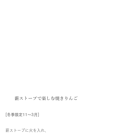
薪ストーブで楽しむ焼きりんご
[冬季限定11〜3月]
薪ストーブに火を入れ、